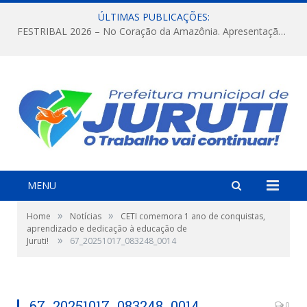
ÚLTIMAS PUBLICAÇÕES:
FESTRIBAL 2026 – No Coração da Amazônia. Apresentação da Munduruku.
MENU
»
»
Home
Notícias
CETI comemora 1 ano de conquistas,
aprendizado e dedicação à educação de
»
Juruti!
67_20251017_083248_0014
67_20251017_083248_0014
0