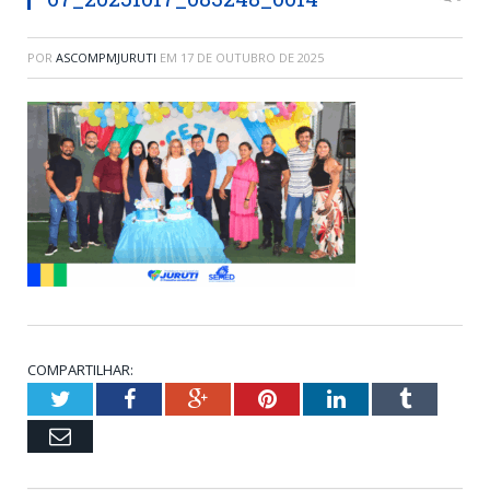
POR
ASCOMPMJURUTI
EM
17 DE OUTUBRO DE 2025
COMPARTILHAR:
Twitter
Facebook
Google+
Pinterest
LinkedIn
Tumblr
Email