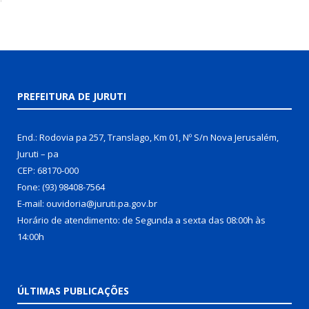
PREFEITURA DE JURUTI
End.: Rodovia pa 257, Translago, Km 01, Nº S/n Nova Jerusalém,
Juruti – pa
CEP: 68170-000
Fone: (93) 98408-7564
E-mail: ouvidoria@juruti.pa.gov.br
Horário de atendimento: de Segunda a sexta das 08:00h às
14:00h
ÚLTIMAS PUBLICAÇÕES