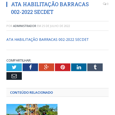
ATA HABILITAÇÃO BARRACAS
0
002-2022 SECDET
POR
ADMINISTRADOR
EM
25 DE JULHO DE 2022
ATA HABILITAÇÃO BARRACAS 002-2022 SECDET
COMPARTILHAR:
Twitter
Facebook
Google+
Pinterest
LinkedIn
Tumblr
Email
CONTEÚDO RELACIONADO