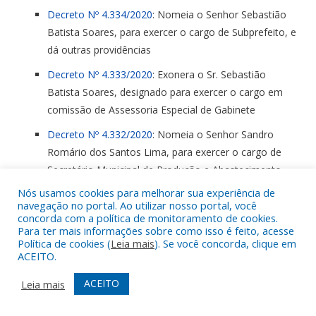
Decreto Nº 4.334/2020
: Nomeia o Senhor Sebastião
Batista Soares, para exercer o cargo de Subprefeito, e
dá outras providências
Decreto Nº 4.333/2020
: Exonera o Sr. Sebastião
Batista Soares, designado para exercer o cargo em
comissão de Assessoria Especial de Gabinete
Decreto Nº 4.332/2020
: Nomeia o Senhor Sandro
Romário dos Santos Lima, para exercer o cargo de
Secretário Municipal de Produção e Abastecimento
Nós usamos cookies para melhorar sua experiência de
Decreto Nº 4.331/2020
: Nomeia o Senhor Joilson
navegação no portal. Ao utilizar nosso portal, você
Sousa da Silva para exercer o cargo de Secretário
concorda com a política de monitoramento de cookies.
Municipal de Infraestrutura
Para ter mais informações sobre como isso é feito, acesse
Política de cookies (
Leia mais
). Se você concorda, clique em
Decreto Nº 4.330/2020
: Nomeia o Senhor Jonas
ACEITO.
Morais Cativo para exercer o cargo de Secretário
ACEITO
Leia mais
Municipal de Educação
Decreto Nº 4.329/2020
: Nomeia o Senhor José Maria