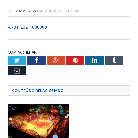
POR
CR2-ADMIN3
EM
25 DE AGOSTO DE 2021
4.791_2021_0000001
COMPARTILHAR:
Twitter
Facebook
Google+
Pinterest
LinkedIn
Tumblr
Email
CONTEÚDO RELACIONADO