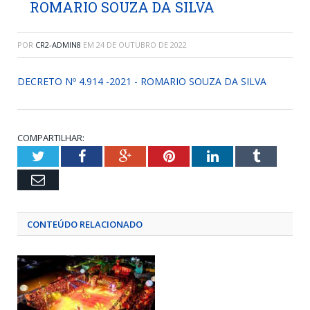
ROMARIO SOUZA DA SILVA
POR
CR2-ADMIN8
EM
24 DE OUTUBRO DE 2022
DECRETO Nº 4.914 -2021 - ROMARIO SOUZA DA SILVA
COMPARTILHAR:
Twitter
Facebook
Google+
Pinterest
LinkedIn
Tumblr
Email
CONTEÚDO RELACIONADO