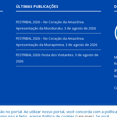
ÚLTIMAS PUBLICAÇÕES
D
FESTRIBAL 2026 – No Coração da Amazônia.
Apresentação da Munduruku.
3 de agosto de 2026
FESTRIBAL 2026 – No Coração da Amazônia.
Apresentação da Muirapinima.
3 de agosto de 2026
FESTRIBAL 2026: Festa dos Visitantes.
3 de agosto de
M
2026
R
g
l
C
 no portal. Ao utilizar nosso portal, você concorda com a polític
de Juruti.
Mapa do Si
 isso é feito, acesse Política de cookies (
Leia mais
). Se você