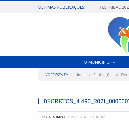
ÚLTIMAS PUBLICAÇÕES:
O MUNICÍPIO
»
»
VOCÊ ESTÁ EM:
Home
Publicações
Decr
DECRETOS_4.490_2021_000000
POR
CR2-ADMIN3
EM
25 DE AGOSTO DE 2021