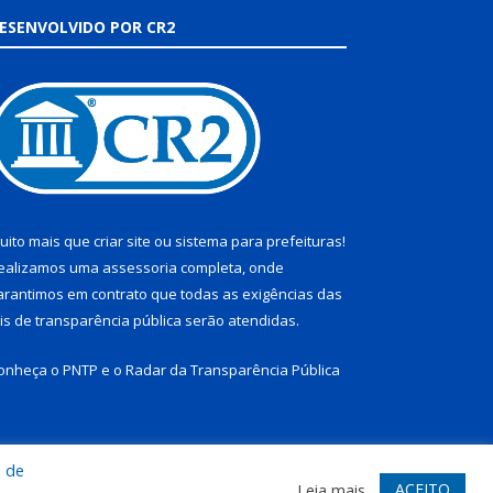
ESENVOLVIDO POR CR2
uito mais que
criar site
ou
sistema para prefeituras
!
ealizamos uma
assessoria
completa, onde
arantimos em contrato que todas as exigências das
eis de transparência pública
serão atendidas.
onheça o
PNTP
e o
Radar da Transparência Pública
a de
te
Acessar Área Administrativa
Acessar Webmail
ACEITO
Leia mais