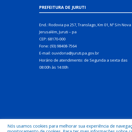
PREFEITURA DE JURUTI
End.: Rodovia pa 257, Translago, Km 01, Nº S/n Nova
Jerusalém, Juruti – pa
CEP: 68170-000
Fone: (93) 98408-7564
E-mail: ouvidoria@juruti.pa.gov.br
Horário de atendimento: de Segunda a sexta das
08:00h às 14:00h
Nós usamos cookies para melhorar sua experiência de navegação
Todos os direitos reservados a Prefeitura Municipal 
monitoramento de cookies. Para ter mais informações sobre como