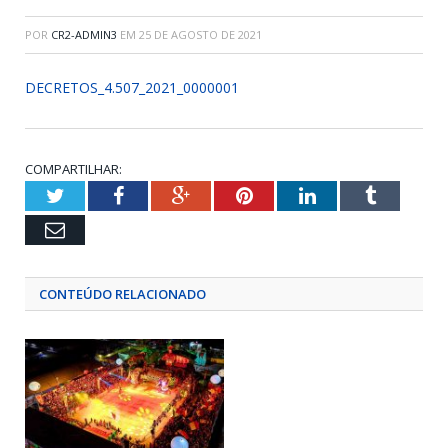
POR
CR2-ADMIN3
EM
25 DE AGOSTO DE 2021
DECRETOS_4.507_2021_0000001
COMPARTILHAR:
Twitter
Facebook
Google+
Pinterest
LinkedIn
Tumblr
Email
CONTEÚDO RELACIONADO