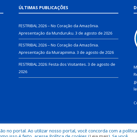
ÚLTIMAS PUBLICAÇÕES
D
FESTRIBAL 2026 – No Coração da Amazônia.
Apresentação da Munduruku.
3 de agosto de 2026
FESTRIBAL 2026 – No Coração da Amazônia.
Apresentação da Muirapinima.
3 de agosto de 2026
FESTRIBAL 2026: Festa dos Visitantes.
3 de agosto de
M
2026
R
g
l
C
 no portal. Ao utilizar nosso portal, você concorda com a polític
de Juruti.
Mapa do Si
 isso é feito, acesse Política de cookies (
Leia mais
). Se você