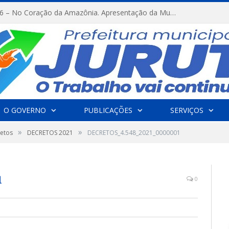
FESTRIBAL 2026 – No Coração da Amazônia. Apresentação da Munduruku.
O GOVERNO
PUBLICAÇÕES
SERVIÇOS
»
»
etos
DECRETOS 2021
DECRETOS_4.548_2021_0000001
1
0