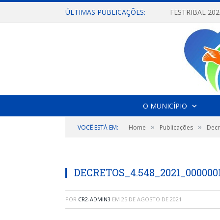
ÚLTIMAS PUBLICAÇÕES:
O MUNICÍPIO
»
»
VOCÊ ESTÁ EM:
Home
Publicações
Decr
DECRETOS_4.548_2021_000000
POR
CR2-ADMIN3
EM
25 DE AGOSTO DE 2021