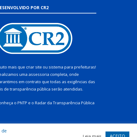
ESENVOLVIDO POR CR2
uito mais que
criar site
ou
sistema para prefeituras
!
ealizamos uma
assessoria
completa, onde
arantimos em contrato que todas as exigências das
eis de transparência pública
serão atendidas.
onheça o
PNTP
e o
Radar da Transparência Pública
a de
te
Acessar Área Administrativa
Acessar Webmail
ACEITO
Leia mais