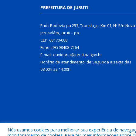
PREFEITURA DE JURUTI
End.: Rodovia pa 257, Translago, Km 01, Nº S/n Nova
Jerusalém, Juruti – pa
CEP: 68170-000
Fone: (93) 98408-7564
E-mail: ouvidoria@juruti.pa.gov.br
Horário de atendimento: de Segunda a sexta das
08:00h às 14:00h
Nós usamos cookies para melhorar sua experiência de navegação
Todos os direitos reservados a Prefeitura Municipal 
monitoramento de cookies. Para ter mais informações sobre como