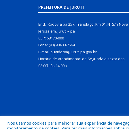
PREFEITURA DE JURUTI
End.: Rodovia pa 257, Translago, Km 01, Nº S/n Nova
Jerusalém, Juruti – pa
CEP: 68170-000
Fone: (93) 98408-7564
E-mail: ouvidoria@juruti.pa.gov.br
Horário de atendimento: de Segunda a sexta das
08:00h às 14:00h
Nós usamos cookies para melhorar sua experiência de navegação
Todos os direitos reservados a Prefeitura Municipal 
monitoramento de cookies. Para ter mais informações sobre como