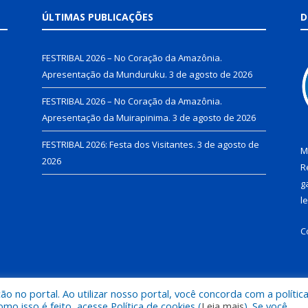
ÚLTIMAS PUBLICAÇÕES
D
FESTRIBAL 2026 – No Coração da Amazônia.
Apresentação da Munduruku.
3 de agosto de 2026
FESTRIBAL 2026 – No Coração da Amazônia.
Apresentação da Muirapinima.
3 de agosto de 2026
FESTRIBAL 2026: Festa dos Visitantes.
3 de agosto de
M
2026
R
g
l
C
 no portal. Ao utilizar nosso portal, você concorda com a polític
de Juruti.
Mapa do Si
 isso é feito, acesse Política de cookies (
Leia mais
). Se você