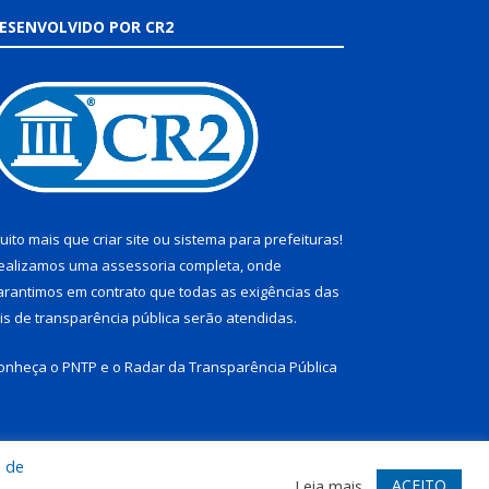
ESENVOLVIDO POR CR2
uito mais que
criar site
ou
sistema para prefeituras
!
ealizamos uma
assessoria
completa, onde
arantimos em contrato que todas as exigências das
eis de transparência pública
serão atendidas.
onheça o
PNTP
e o
Radar da Transparência Pública
a de
te
Acessar Área Administrativa
Acessar Webmail
ACEITO
Leia mais