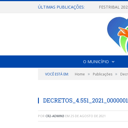
ÚLTIMAS PUBLICAÇÕES:
O MUNICÍPIO
»
»
VOCÊ ESTÁ EM:
Home
Publicações
Decr
DECRETOS_4.551_2021_0000001
POR
CR2-ADMIN3
EM
25 DE AGOSTO DE 2021