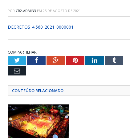
POR
CR2-ADMIN3
EM
25 DE AGOSTO DE 2021
DECRETOS_4.560_2021_0000001
COMPARTILHAR:
Twitter
Facebook
Google+
Pinterest
LinkedIn
Tumblr
Email
CONTEÚDO RELACIONADO