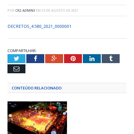
POR
CR2-ADMIN3
EM
25 DE AGOSTO DE 2021
DECRETOS_4.580_2021_0000001
COMPARTILHAR:
Twitter
Facebook
Google+
Pinterest
LinkedIn
Tumblr
Email
CONTEÚDO RELACIONADO