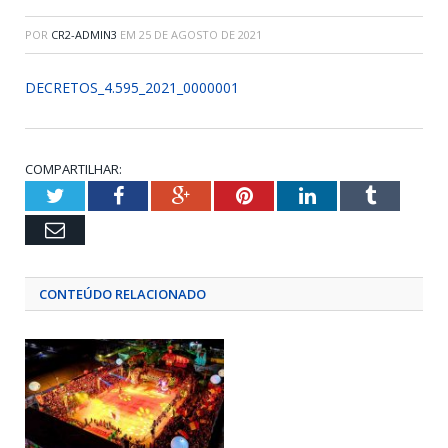
POR
CR2-ADMIN3
EM
25 DE AGOSTO DE 2021
DECRETOS_4.595_2021_0000001
COMPARTILHAR:
Twitter
Facebook
Google+
Pinterest
LinkedIn
Tumblr
Email
CONTEÚDO RELACIONADO