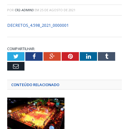
POR
CR2-ADMIN3
EM
25 DE AGOSTO DE 2021
DECRETOS_4.598_2021_0000001
COMPARTILHAR:
Twitter
Facebook
Google+
Pinterest
LinkedIn
Tumblr
Email
CONTEÚDO RELACIONADO