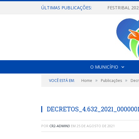
ÚLTIMAS PUBLICAÇÕES:
O MUNICÍPIO
»
»
VOCÊ ESTÁ EM:
Home
Publicações
Decr
DECRETOS_4.632_2021_000000
POR
CR2-ADMIN3
EM
25 DE AGOSTO DE 2021