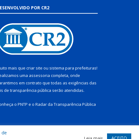
ESENVOLVIDO POR CR2
uito mais que
criar site
ou
sistema para prefeituras
!
ealizamos uma
assessoria
completa, onde
arantimos em contrato que todas as exigências das
eis de transparência pública
serão atendidas.
onheça o
PNTP
e o
Radar da Transparência Pública
a de
te
Acessar Área Administrativa
Acessar Webmail
ACEITO
Leia mais