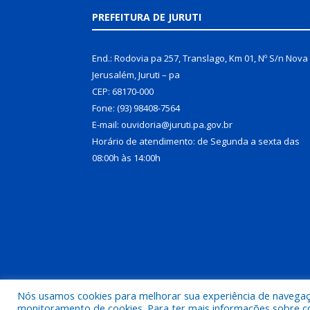
PREFEITURA DE JURUTI
End.: Rodovia pa 257, Translago, Km 01, Nº S/n Nova
Jerusalém, Juruti – pa
CEP: 68170-000
Fone: (93) 98408-7564
E-mail: ouvidoria@juruti.pa.gov.br
Horário de atendimento: de Segunda a sexta das
08:00h às 14:00h
Nós usamos cookies para melhorar sua experiência de navegação
Todos os direitos reservados a Prefeitura Municipal 
monitoramento de cookies. Para ter mais informações sobre como