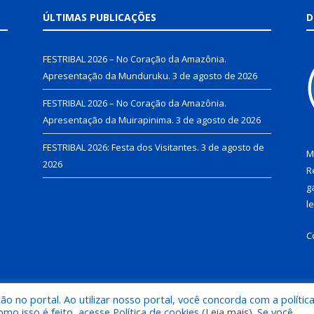
ÚLTIMAS PUBLICAÇÕES
D
FESTRIBAL 2026 – No Coração da Amazônia.
Apresentação da Munduruku.
3 de agosto de 2026
FESTRIBAL 2026 – No Coração da Amazônia.
Apresentação da Muirapinima.
3 de agosto de 2026
FESTRIBAL 2026: Festa dos Visitantes.
3 de agosto de
M
2026
R
g
l
C
 no portal. Ao utilizar nosso portal, você concorda com a polític
de Juruti.
Mapa do Si
 isso é feito, acesse Política de cookies (
Leia mais
). Se você