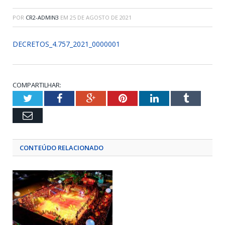
POR
CR2-ADMIN3
EM
25 DE AGOSTO DE 2021
DECRETOS_4.757_2021_0000001
COMPARTILHAR:
Twitter
Facebook
Google+
Pinterest
LinkedIn
Tumblr
Email
CONTEÚDO RELACIONADO