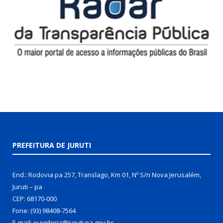
PREFEITURA DE JURUTI
End.: Rodovia pa 257, Translago, Km 01, Nº S/n Nova Jerusalém,
Juruti – pa
CEP: 68170-000
Fone: (93) 98408-7564
E-mail: ouvidoria@juruti.pa.gov.br