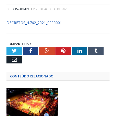
POR
CR2-ADMIN3
EM
25 DE AGOSTO DE 2021
DECRETOS_4.762_2021_0000001
COMPARTILHAR:
Twitter
Facebook
Google+
Pinterest
LinkedIn
Tumblr
Email
CONTEÚDO RELACIONADO