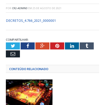
POR
CR2-ADMIN3
EM
25 DE AGOSTO DE 2021
DECRETOS_4.766_2021_0000001
COMPARTILHAR:
Twitter
Facebook
Google+
Pinterest
LinkedIn
Tumblr
Email
CONTEÚDO RELACIONADO