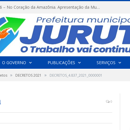
FESTRIBAL 2026 – No Coração da Amazônia. Apresentação da Munduruku.
O GOVERNO
PUBLICAÇÕES
SERVIÇOS
»
»
etos
DECRETOS 2021
DECRETOS_4.837_2021_0000001
1
0