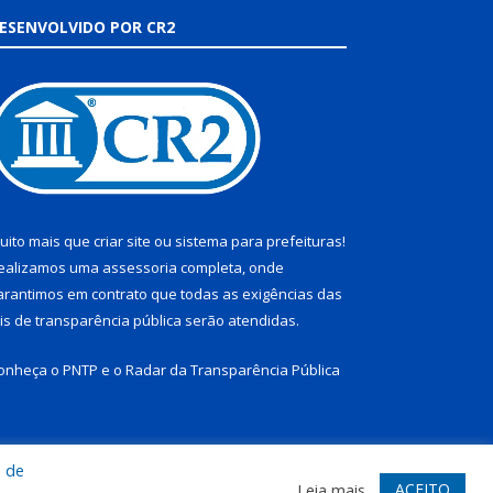
ESENVOLVIDO POR CR2
uito mais que
criar site
ou
sistema para prefeituras
!
ealizamos uma
assessoria
completa, onde
arantimos em contrato que todas as exigências das
eis de transparência pública
serão atendidas.
onheça o
PNTP
e o
Radar da Transparência Pública
a de
te
Acessar Área Administrativa
Acessar Webmail
ACEITO
Leia mais