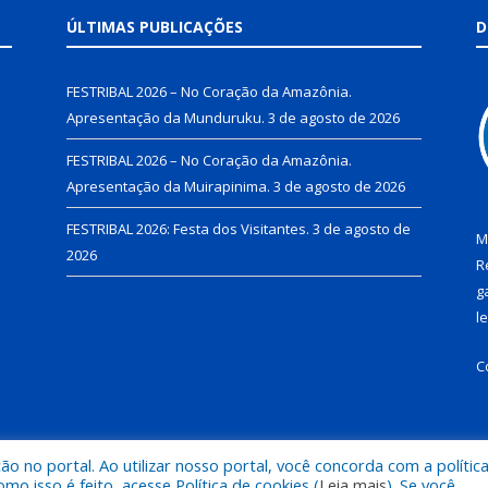
ÚLTIMAS PUBLICAÇÕES
D
FESTRIBAL 2026 – No Coração da Amazônia.
Apresentação da Munduruku.
3 de agosto de 2026
FESTRIBAL 2026 – No Coração da Amazônia.
Apresentação da Muirapinima.
3 de agosto de 2026
FESTRIBAL 2026: Festa dos Visitantes.
3 de agosto de
M
2026
R
g
l
C
 no portal. Ao utilizar nosso portal, você concorda com a polític
de Juruti.
Mapa do Si
 isso é feito, acesse Política de cookies (
Leia mais
). Se você