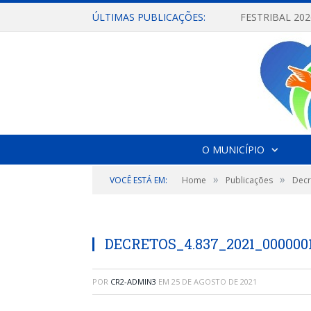
ÚLTIMAS PUBLICAÇÕES:
O MUNICÍPIO
»
»
VOCÊ ESTÁ EM:
Home
Publicações
Decr
DECRETOS_4.837_2021_000000
POR
CR2-ADMIN3
EM
25 DE AGOSTO DE 2021