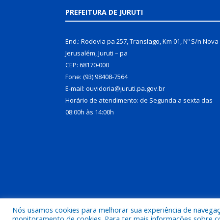
PREFEITURA DE JURUTI
End.: Rodovia pa 257, Translago, Km 01, Nº S/n Nova
Jerusalém, Juruti – pa
CEP: 68170-000
Fone: (93) 98408-7564
E-mail: ouvidoria@juruti.pa.gov.br
Horário de atendimento: de Segunda a sexta das
08:00h às 14:00h
Nós usamos cookies para melhorar sua experiência de navegação
Todos os direitos reservados a Prefeitura Municipal 
monitoramento de cookies. Para ter mais informações sobre como