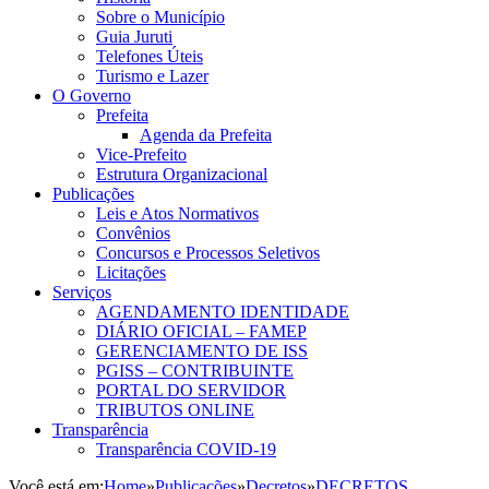
Sobre o Município
Guia Juruti
Telefones Úteis
Turismo e Lazer
O Governo
Prefeita
Agenda da Prefeita
Vice-Prefeito
Estrutura Organizacional
Publicações
Leis e Atos Normativos
Convênios
Concursos e Processos Seletivos
Licitações
Serviços
AGENDAMENTO IDENTIDADE
DIÁRIO OFICIAL – FAMEP
GERENCIAMENTO DE ISS
PGISS – CONTRIBUINTE
PORTAL DO SERVIDOR
TRIBUTOS ONLINE
Transparência
Transparência COVID-19
Você está em:
Home
»
Publicações
»
Decretos
»
DECRETOS