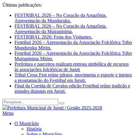
Últimas publicações:
FESTRIBAL 2026 – No Coração da Amazônia.
Apresentação da Munduruku.
FESTRIBAL 2026 – No Coração da Amazônia.
Apresentação da Muirapinima.
FESTRIBAL 2026: Festa dos Visitantes.
Festribal 2026 – Apresentação da Associação Folclórica Tribo
Munduruku Mirim.
Festribal 2026 – Apresentação da Associação Folclórica Tribo
Muirapinima Mirim.
Prefeitura e parceiros realizam entrega simbólica de recursos
às associações folclóricas de Juruti
Tribal Cross Fest reúne pilotos, movimenta o esporte e integra
a programação do Festribal em Juruti.
Final da Corrida de Cavalos edição Festribal reúne tradição e
grandes disputas em Juruti.
Menu
O Município
História
Sobre o Município