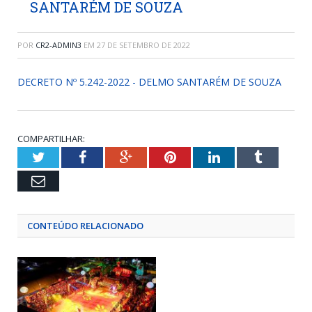
SANTARÉM DE SOUZA
POR
CR2-ADMIN3
EM
27 DE SETEMBRO DE 2022
DECRETO Nº 5.242-2022 - DELMO SANTARÉM DE SOUZA
COMPARTILHAR:
Twitter
Facebook
Google+
Pinterest
LinkedIn
Tumblr
Email
CONTEÚDO RELACIONADO