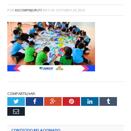
POR
ASCOMPMJURUTI
EM
9 DE OUTUBRO DE 2025
COMPARTILHAR:
Twitter
Facebook
Google+
Pinterest
LinkedIn
Tumblr
Email
CONTEÚDO RELACIONADO