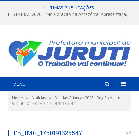
ÚLTIMAS PUBLICAÇÕES:
FESTRIBAL 2026 – No Coração da Amazônia. Apresentação da Munduruku.
MENU
»
»
Home
Notícias
Dia das Crianças 2025 - Região do Juruti
»
Velho!
FB_IMG_1760191326547
FB_IMG_1760191326547
0