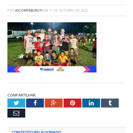
POR
ASCOMPMJURUTI
EM
11 DE OUTUBRO DE 2025
COMPARTILHAR:
Twitter
Facebook
Google+
Pinterest
LinkedIn
Tumblr
Email
CONTEÚDO RELACIONADO