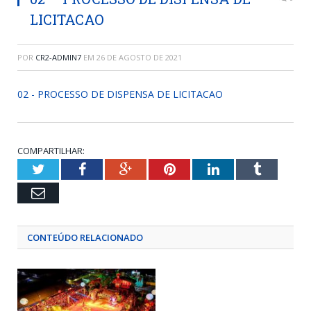
LICITACAO
POR
CR2-ADMIN7
EM
26 DE AGOSTO DE 2021
02 - PROCESSO DE DISPENSA DE LICITACAO
COMPARTILHAR:
Twitter
Facebook
Google+
Pinterest
LinkedIn
Tumblr
Email
CONTEÚDO RELACIONADO