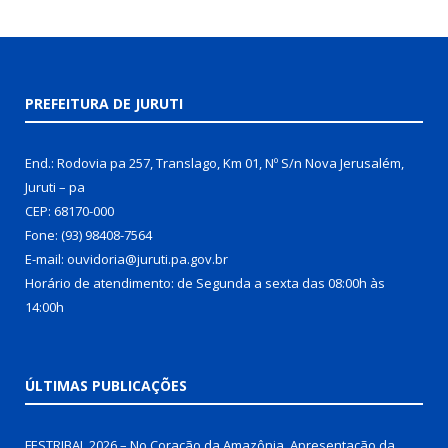
PREFEITURA DE JURUTI
End.: Rodovia pa 257, Translago, Km 01, Nº S/n Nova Jerusalém,
Juruti – pa
CEP: 68170-000
Fone: (93) 98408-7564
E-mail: ouvidoria@juruti.pa.gov.br
Horário de atendimento: de Segunda a sexta das 08:00h às
14:00h
ÚLTIMAS PUBLICAÇÕES
FESTRIBAL 2026 – No Coração da Amazônia. Apresentação da