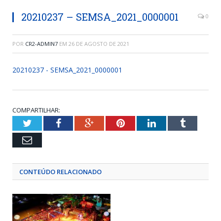
20210237 – SEMSA_2021_0000001
0
POR
CR2-ADMIN7
EM
26 DE AGOSTO DE 2021
20210237 - SEMSA_2021_0000001
COMPARTILHAR:
Twitter
Facebook
Google+
Pinterest
LinkedIn
Tumblr
Email
CONTEÚDO RELACIONADO