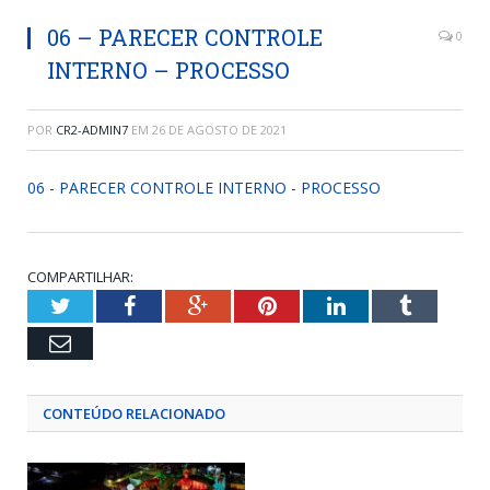
06 – PARECER CONTROLE
0
INTERNO – PROCESSO
POR
CR2-ADMIN7
EM
26 DE AGOSTO DE 2021
06 - PARECER CONTROLE INTERNO - PROCESSO
COMPARTILHAR:
Twitter
Facebook
Google+
Pinterest
LinkedIn
Tumblr
Email
CONTEÚDO RELACIONADO