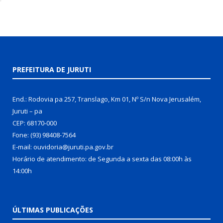
PREFEITURA DE JURUTI
End.: Rodovia pa 257, Translago, Km 01, Nº S/n Nova Jerusalém,
Juruti – pa
CEP: 68170-000
Fone: (93) 98408-7564
E-mail: ouvidoria@juruti.pa.gov.br
Horário de atendimento: de Segunda a sexta das 08:00h às
14:00h
ÚLTIMAS PUBLICAÇÕES