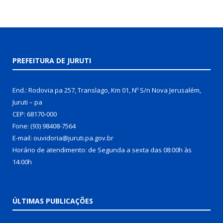
PREFEITURA DE JURUTI
End.: Rodovia pa 257, Translago, Km 01, Nº S/n Nova Jerusalém,
Juruti – pa
CEP: 68170-000
Fone: (93) 98408-7564
E-mail: ouvidoria@juruti.pa.gov.br
Horário de atendimento: de Segunda a sexta das 08:00h às
14:00h
ÚLTIMAS PUBLICAÇÕES