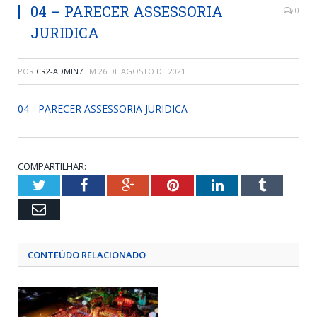
04 – PARECER ASSESSORIA
0
JURIDICA
POR
CR2-ADMIN7
EM
26 DE AGOSTO DE 2021
04 - PARECER ASSESSORIA JURIDICA
COMPARTILHAR:
Twitter
Facebook
Google+
Pinterest
LinkedIn
Tumblr
Email
CONTEÚDO RELACIONADO