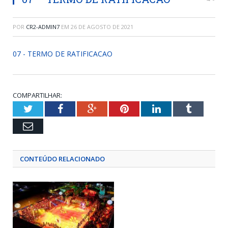
POR
CR2-ADMIN7
EM
26 DE AGOSTO DE 2021
07 - TERMO DE RATIFICACAO
COMPARTILHAR:
Twitter
Facebook
Google+
Pinterest
LinkedIn
Tumblr
Email
CONTEÚDO RELACIONADO