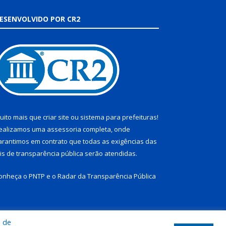
ESENVOLVIDO POR CR2
uito mais que
criar site
ou
sistema para prefeituras
!
ealizamos uma
assessoria
completa, onde
arantimos em contrato que todas as exigências das
eis de transparência pública
serão atendidas.
onheça o
PNTP
e o
Radar da Transparência Pública
a de