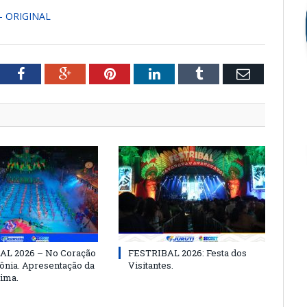
 - ORIGINAL
tter
Facebook
Google+
Pinterest
LinkedIn
Tumblr
Email
AL 2026 – No Coração
FESTRIBAL 2026: Festa dos
nia. Apresentação da
Visitantes.
ima.