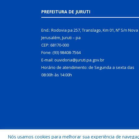
PREFEITURA DE JURUTI
End.: Rodovia pa 257, Translago, Km 01, Nº S/n Nova
Jerusalém, Juruti – pa
CEP: 68170-000
Fone: (93) 98408-7564
E-mail: ouvidoria@juruti.pa.gov.br
Horário de atendimento: de Segunda a sexta das
08:00h às 14:00h
Nós usamos cookies para melhorar sua experiência de navegação