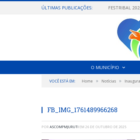
ÚLTIMAS PUBLICAÇÕES:
O MUNICÍPIO
»
»
VOCÊ ESTÁ EM:
Home
Notícias
Inaugura
FB_IMG_1761489966268
POR
ASCOMPMJURUTI
EM
26 DE OUTUBRO DE 2025