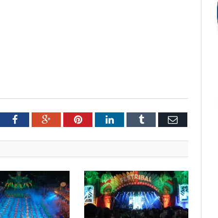
tter
Facebook
Google+
Pinterest
LinkedIn
Tumblr
Email