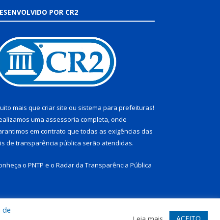
ESENVOLVIDO POR CR2
uito mais que
criar site
ou
sistema para prefeituras
!
ealizamos uma
assessoria
completa, onde
arantimos em contrato que todas as exigências das
eis de transparência pública
serão atendidas.
onheça o
PNTP
e o
Radar da Transparência Pública
a de
te
Acessar Área Administrativa
Acessar Webmail
ACEITO
Leia mais