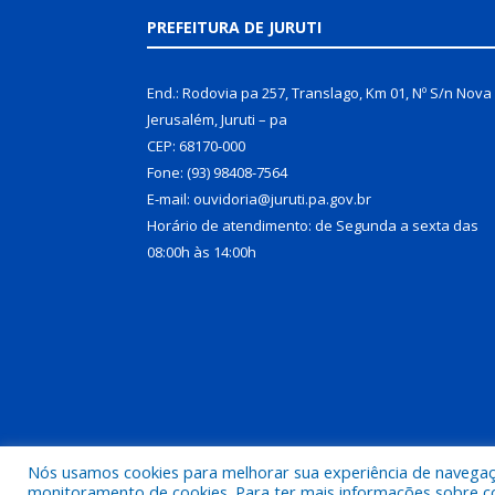
PREFEITURA DE JURUTI
End.: Rodovia pa 257, Translago, Km 01, Nº S/n Nova
Jerusalém, Juruti – pa
CEP: 68170-000
Fone: (93) 98408-7564
E-mail: ouvidoria@juruti.pa.gov.br
Horário de atendimento: de Segunda a sexta das
08:00h às 14:00h
Nós usamos cookies para melhorar sua experiência de navegação
Todos os direitos reservados a Prefeitura Municipal 
monitoramento de cookies. Para ter mais informações sobre como