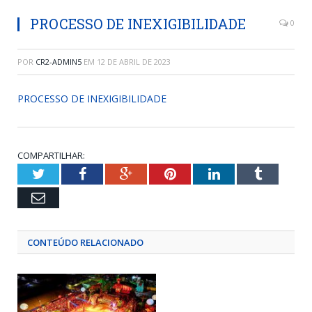
PROCESSO DE INEXIGIBILIDADE
0
POR
CR2-ADMIN5
EM
12 DE ABRIL DE 2023
PROCESSO DE INEXIGIBILIDADE
COMPARTILHAR:
Twitter
Facebook
Google+
Pinterest
LinkedIn
Tumblr
Email
CONTEÚDO RELACIONADO