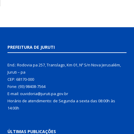
PREFEITURA DE JURUTI
End.: Rodovia pa 257, Translago, Km 01, Nº S/n Nova Jerusalém,
Juruti – pa
CEP: 68170-000
Fone: (93) 98408-7564
E-mail: ouvidoria@juruti.pa.gov.br
Horário de atendimento: de Segunda a sexta das 08:00h às
14:00h
ÚLTIMAS PUBLICAÇÕES