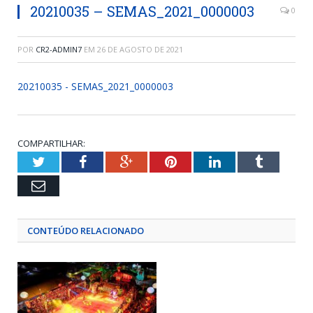
20210035 – SEMAS_2021_0000003
0
POR
CR2-ADMIN7
EM
26 DE AGOSTO DE 2021
20210035 - SEMAS_2021_0000003
COMPARTILHAR:
Twitter
Facebook
Google+
Pinterest
LinkedIn
Tumblr
Email
CONTEÚDO RELACIONADO