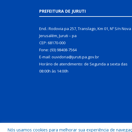
PREFEITURA DE JURUTI
End.: Rodovia pa 257, Translago, Km 01, Nº S/n Nova
Jerusalém, Juruti – pa
CEP: 68170-000
Fone: (93) 98408-7564
E-mail: ouvidoria@juruti.pa.gov.br
Horário de atendimento: de Segunda a sexta das
08:00h às 14:00h
Nós usamos cookies para melhorar sua experiência de navegação