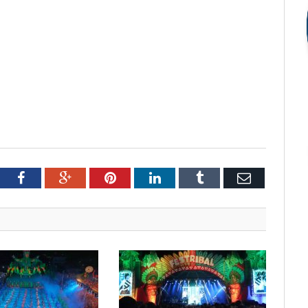
tter
Facebook
Google+
Pinterest
LinkedIn
Tumblr
Email