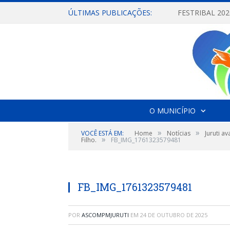
ÚLTIMAS PUBLICAÇÕES:
O MUNICÍPIO
»
»
VOCÊ ESTÁ EM:
Home
Notícias
Juruti a
»
Filho.
FB_IMG_1761323579481
FB_IMG_1761323579481
POR
ASCOMPMJURUTI
EM
24 DE OUTUBRO DE 2025