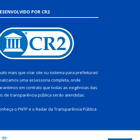
ESENVOLVIDO POR CR2
uito mais que
criar site
ou
sistema para prefeituras
!
ealizamos uma
assessoria
completa, onde
arantimos em contrato que todas as exigências das
eis de transparência pública
serão atendidas.
onheça o
PNTP
e o
Radar da Transparência Pública
a de