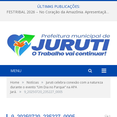
ÚLTIMAS PUBLICAÇÕES:
FESTRIBAL 2026 – No Coração da Amazônia. Apresentação da Munduruku.
MENU
»
»
Home
Notícias
Juruti celebra conexão com a natureza
durante o evento “Um Dia no Parque” na APA
»
Jará.
9_20250720_235227_0005
9_20250720_235227_0005
0