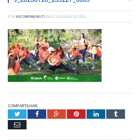
POR
ASCOMPMJURUTI
EM
21 DE JULHO DE 2025
COMPARTILHAR:
Twitter
Facebook
Google+
Pinterest
LinkedIn
Tumblr
Email