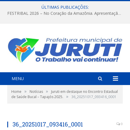
ÚLTIMAS PUBLICAÇÕES:
FESTRIBAL 2026 – No Coração da Amazônia. Apresentação da Munduruku.
MENU
»
»
Home
Notícias
Juruti em destaque no Encontro Estadual
»
de Saúde Bucal – Tapajós 2025.
36_20251017_093416_0001
36_20251017_093416_0001
0