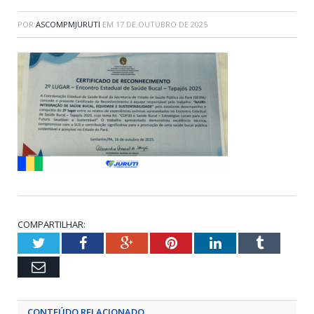
POR
ASCOMPMJURUTI
EM
17 DE OUTUBRO DE 2025
COMPARTILHAR:
Twitter
Facebook
Google+
Pinterest
LinkedIn
Tumblr
Email
CONTEÚDO RELACIONADO