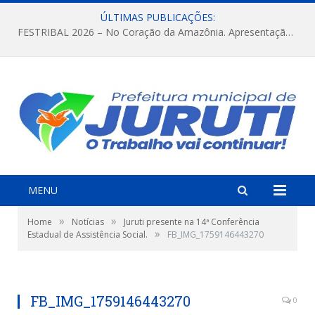
ÚLTIMAS PUBLICAÇÕES:
FESTRIBAL 2026 – No Coração da Amazônia. Apresentação da Munduruku.
MENU
»
»
Home
Notícias
Juruti presente na 14ª Conferência
»
Estadual de Assistência Social.
FB_IMG_1759146443270
FB_IMG_1759146443270
0