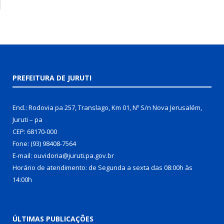
PREFEITURA DE JURUTI
End.: Rodovia pa 257, Translago, Km 01, Nº S/n Nova Jerusalém,
Juruti – pa
CEP: 68170-000
Fone: (93) 98408-7564
E-mail: ouvidoria@juruti.pa.gov.br
Horário de atendimento: de Segunda a sexta das 08:00h às
14:00h
ÚLTIMAS PUBLICAÇÕES