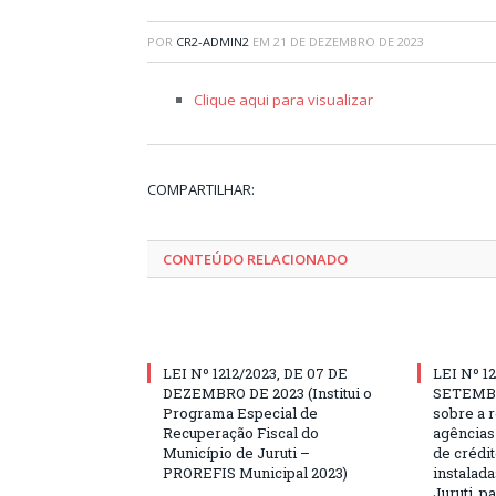
POR
CR2-ADMIN2
EM
21 DE DEZEMBRO DE 2023
Clique aqui para visualizar
COMPARTILHAR:
CONTEÚDO RELACIONADO
LEI Nº 1212/2023, DE 07 DE
LEI Nº 12
DEZEMBRO DE 2023 (Institui o
SETEMBR
Programa Especial de
sobre a 
Recuperação Fiscal do
agências
Município de Juruti –
de crédi
PROREFIS Municipal 2023)
instalad
Juruti, p