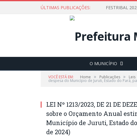
ÚLTIMAS PUBLICAÇÕES:
O MUNICÍPIO
»
»
VOCÊ ESTÁ EM:
Home
Publicações
Leis
despesa do Município de Juruti, Estado do Pará, pa
LEI Nº 1213/2023, DE 21 DE DE
sobre o Orçamento Anual estima
Município de Juruti, Estado do
de 2024)