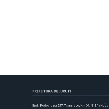
PREFEITURA DE JURUTI
End.: Rodovia pa 257, Translago, Km 01, Nº S/n Nova