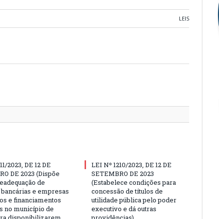
LEIS
Twitter
Facebo
Google
Pintere
Linked
Tumbl
Email
11/2023, DE 12 DE
LEI Nº 1210/2023, DE 12 DE
O DE 2023 (Dispõe
SETEMBRO DE 2023
readequação de
(Estabelece condições para
 bancárias e empresas
concessão de títulos de
tos e financiamentos
utilidade pública pelo poder
as no município de
executivo e dá outras
ara disponibilizarem
providências)