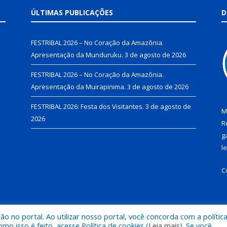
ÚLTIMAS PUBLICAÇÕES
D
FESTRIBAL 2026 – No Coração da Amazônia.
Apresentação da Munduruku.
3 de agosto de 2026
FESTRIBAL 2026 – No Coração da Amazônia.
Apresentação da Muirapinima.
3 de agosto de 2026
FESTRIBAL 2026: Festa dos Visitantes.
3 de agosto de
M
2026
R
g
l
C
 no portal. Ao utilizar nosso portal, você concorda com a polític
de Juruti.
Mapa do Si
 isso é feito, acesse Política de cookies (
Leia mais
). Se você