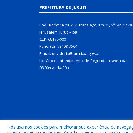
PREFEITURA DE JURUTI
End.: Rodovia pa 257, Translago, Km 01, Nº S/n Nova
Jerusalém, Juruti – pa
CEP: 68170-000
Fone: (93) 98408-7564
E-mail: ouvidoria@juruti.pa.gov.br
Horário de atendimento: de Segunda a sexta das
08:00h às 14:00h
Nós usamos cookies para melhorar sua experiência de navegação
Todos os direitos reservados a Prefeitura Municipal 
monitoramento de cookies. Para ter mais informações sobre como