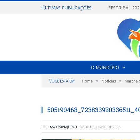
ÚLTIMAS PUBLICAÇÕES:
O MUNICÍPIO
»
»
VOCÊ ESTÁ EM:
Home
Notícias
Marcha p
505190468_723833930336511_
POR
ASCOMPMJURUTI
EM
16 DE JUNHO DE 2025