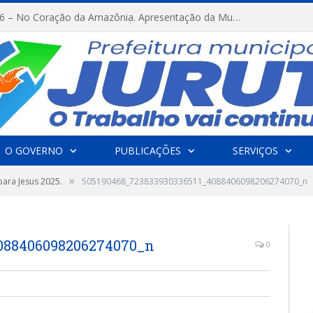
FESTRIBAL 2026 – No Coração da Amazônia. Apresentação da Munduruku.
O GOVERNO
PUBLICAÇÕES
SERVIÇOS
»
ara Jesus 2025.
505190468_723833930336511_4088406098206274070_n
4088406098206274070_n
0