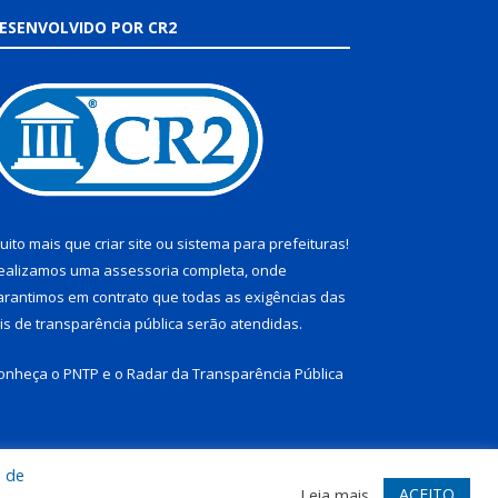
ESENVOLVIDO POR CR2
uito mais que
criar site
ou
sistema para prefeituras
!
ealizamos uma
assessoria
completa, onde
arantimos em contrato que todas as exigências das
eis de transparência pública
serão atendidas.
onheça o
PNTP
e o
Radar da Transparência Pública
a de
te
Acessar Área Administrativa
Acessar Webmail
ACEITO
Leia mais