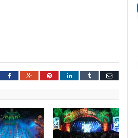
tter
Facebook
Google+
Pinterest
LinkedIn
Tumblr
Email