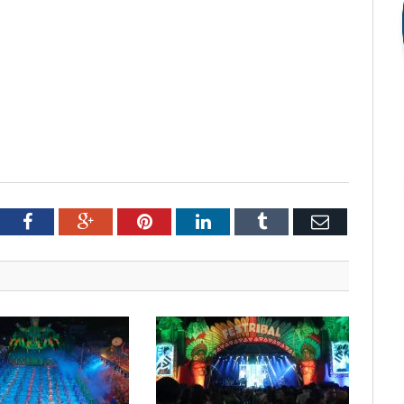
tter
Facebook
Google+
Pinterest
LinkedIn
Tumblr
Email