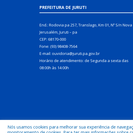
PREFEITURA DE JURUTI
End.: Rodovia pa 257, Translago, Km 01, Nº S/n Nova
Jerusalém, Juruti – pa
CEP: 68170-000
Fone: (93) 98408-7564
E-mail: ouvidoria@juruti.pa.gov.br
Horário de atendimento: de Segunda a sexta das
08:00h às 14:00h
Nós usamos cookies para melhorar sua experiência de navegação
Todos os direitos reservados a Prefeitura Municipal 
monitoramento de cookies. Para ter mais informações sobre como