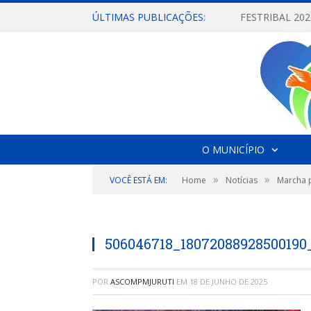
ÚLTIMAS PUBLICAÇÕES:
O MUNICÍPIO
»
»
VOCÊ ESTÁ EM:
Home
Notícias
Marcha p
506046718_18072088928500190
POR
ASCOMPMJURUTI
EM
18 DE JUNHO DE 2025