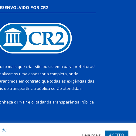
ESENVOLVIDO POR CR2
uito mais que
criar site
ou
sistema para prefeituras
!
ealizamos uma
assessoria
completa, onde
arantimos em contrato que todas as exigências das
eis de transparência pública
serão atendidas.
onheça o
PNTP
e o
Radar da Transparência Pública
a de
te
Acessar Área Administrativa
Acessar Webmail
ACEITO
Leia mais