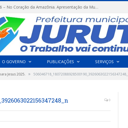
FESTRIBAL 2026 – No Coração da Amazônia. Apresentação da Munduruku.
O GOVERNO
PUBLICAÇÕES
SERVIÇOS
»
ara Jesus 2025.
506046718_18072088928500190_3926063022156347248_
_3926063022156347248_n
0