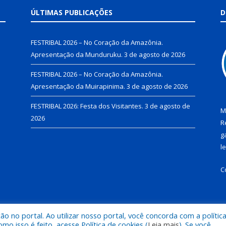
ÚLTIMAS PUBLICAÇÕES
D
FESTRIBAL 2026 – No Coração da Amazônia.
Apresentação da Munduruku.
3 de agosto de 2026
FESTRIBAL 2026 – No Coração da Amazônia.
Apresentação da Muirapinima.
3 de agosto de 2026
FESTRIBAL 2026: Festa dos Visitantes.
3 de agosto de
M
2026
R
g
l
C
 no portal. Ao utilizar nosso portal, você concorda com a polític
de Juruti.
Mapa do Si
 isso é feito, acesse Política de cookies (
Leia mais
). Se você