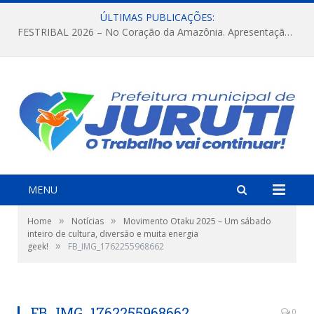
ÚLTIMAS PUBLICAÇÕES:
FESTRIBAL 2026 – No Coração da Amazônia. Apresentação da Munduruku.
MENU
»
»
Home
Notícias
Movimento Otaku 2025 – Um sábado
inteiro de cultura, diversão e muita energia
»
geek!
FB_IMG_1762255968662
FB_IMG_1762255968662
0