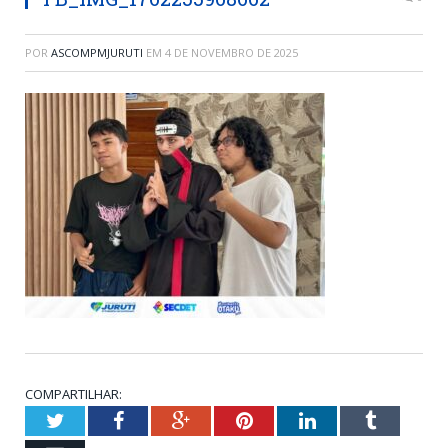
POR
ASCOMPMJURUTI
EM
4 DE NOVEMBRO DE 2025
COMPARTILHAR:
Twitter
Facebook
Google+
Pinterest
LinkedIn
Tumblr