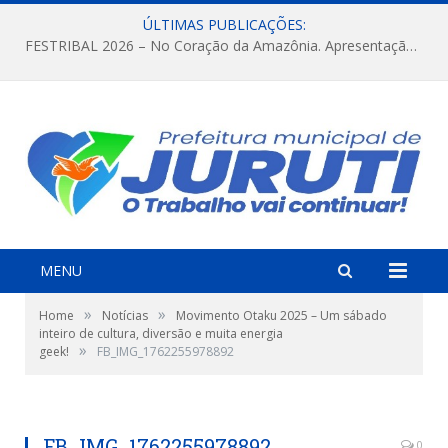
ÚLTIMAS PUBLICAÇÕES:
FESTRIBAL 2026 – No Coração da Amazônia. Apresentação da Munduruku.
MENU
»
»
Home
Notícias
Movimento Otaku 2025 – Um sábado
inteiro de cultura, diversão e muita energia
»
geek!
FB_IMG_1762255978892
FB_IMG_1762255978892
0