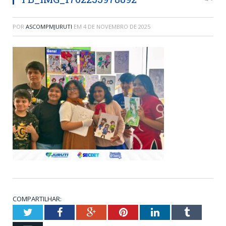
POR
ASCOMPMJURUTI
EM
4 DE NOVEMBRO DE 2025
COMPARTILHAR:
Twitter
Facebook
Google+
Pinterest
LinkedIn
Tumblr