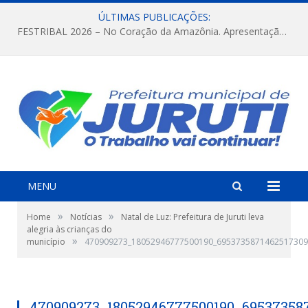
ÚLTIMAS PUBLICAÇÕES:
FESTRIBAL 2026 – No Coração da Amazônia. Apresentação da Munduruku.
MENU
»
»
Home
Notícias
Natal de Luz: Prefeitura de Juruti leva
alegria às crianças do
»
município
470909273_18052946777500190_6953735871462517309
470909273_18052946777500190_69537358