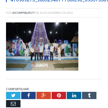
POR
ASCOMPMJURUTI
EM
26 DE DEZEMBRO DE 2024
COMPARTILHAR:
Twitter
Facebook
Google+
Pinterest
LinkedIn
Tumblr
Email