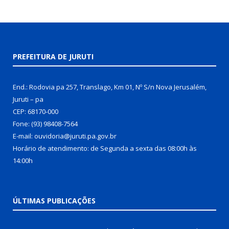
PREFEITURA DE JURUTI
End.: Rodovia pa 257, Translago, Km 01, Nº S/n Nova Jerusalém,
Juruti – pa
CEP: 68170-000
Fone: (93) 98408-7564
E-mail: ouvidoria@juruti.pa.gov.br
Horário de atendimento: de Segunda a sexta das 08:00h às
14:00h
ÚLTIMAS PUBLICAÇÕES