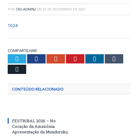
POR
CR2-ADMIN2
EM
29 DE NOVEMBRO DE 2021
1024
COMPARTILHAR:
Twitter
Facebook
Google+
Pinterest
LinkedIn
Tumblr
Email
CONTEÚDO RELACIONADO
FESTRIBAL 2026 – No
Coração da Amazônia.
Apresentação da Munduruku.