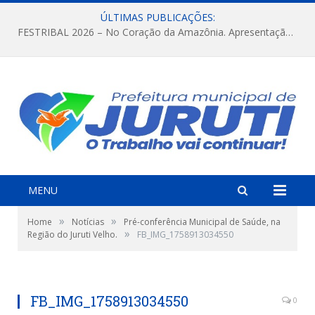
ÚLTIMAS PUBLICAÇÕES:
FESTRIBAL 2026 – No Coração da Amazônia. Apresentação da Munduruku.
MENU
»
»
Home
Notícias
Pré-conferência Municipal de Saúde, na
»
Região do Juruti Velho.
FB_IMG_1758913034550
FB_IMG_1758913034550
0