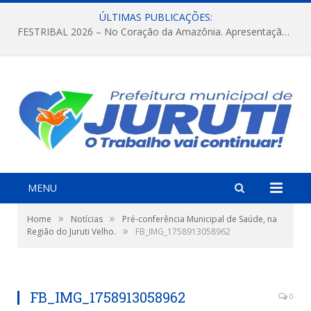
ÚLTIMAS PUBLICAÇÕES:
FESTRIBAL 2026 – No Coração da Amazônia. Apresentação da Munduruku.
MENU
»
»
Home
Notícias
Pré-conferência Municipal de Saúde, na
»
Região do Juruti Velho.
FB_IMG_1758913058962
FB_IMG_1758913058962
0