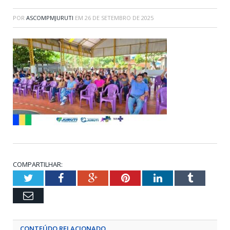
POR
ASCOMPMJURUTI
EM
26 DE SETEMBRO DE 2025
COMPARTILHAR:
Twitter
Facebook
Google+
Pinterest
LinkedIn
Tumblr
Email
CONTEÚDO RELACIONADO