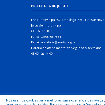
PREFEITURA DE JURUTI
End.: Rodovia pa 257, Translago, Km 01, Nº S/n Nova
Jerusalém, Juruti – pa
CEP: 68170-000
Fone: (93) 98408-7564
E-mail: ouvidoria@juruti.pa.gov.br
Horário de atendimento: de Segunda a sexta das
08:00h às 14:00h
Nós usamos cookies para melhorar sua experiência de navegação
Todos os direitos reservados a Prefeitura Municipal 
monitoramento de cookies. Para ter mais informações sobre como