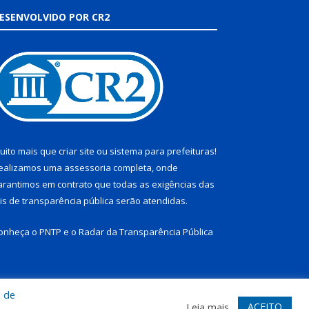
ESENVOLVIDO POR CR2
uito mais que
criar site
ou
sistema para prefeituras
!
ealizamos uma
assessoria
completa, onde
arantimos em contrato que todas as exigências das
eis de transparência pública
serão atendidas.
onheça o
PNTP
e o
Radar da Transparência Pública
a de
te
Acessar Área Administrativa
Acessar Webmail
ACEITO
Leia mais