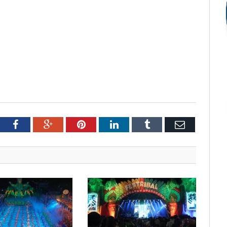
tter
Facebook
Google+
Pinterest
LinkedIn
Tumblr
Email