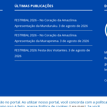
ÚLTIMAS PUBLICAÇÕES
D
FESTRIBAL 2026 – No Coração da Amazônia.
Apresentação da Munduruku.
3 de agosto de 2026
FESTRIBAL 2026 – No Coração da Amazônia.
Apresentação da Muirapinima.
3 de agosto de 2026
FESTRIBAL 2026: Festa dos Visitantes.
3 de agosto de
M
2026
R
g
l
C
 no portal. Ao utilizar nosso portal, você concorda com a polític
de Juruti.
Mapa do Si
 isso é feito, acesse Política de cookies (
Leia mais
). Se você