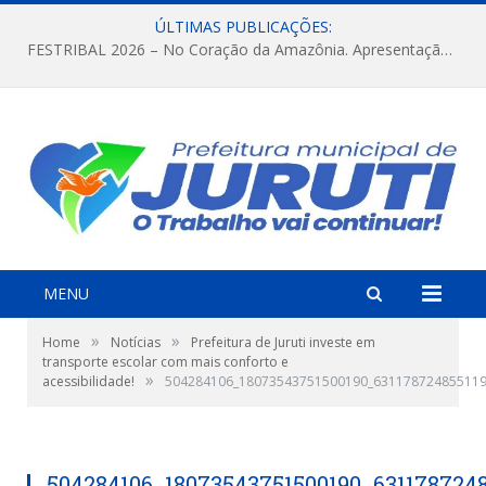
ÚLTIMAS PUBLICAÇÕES:
FESTRIBAL 2026 – No Coração da Amazônia. Apresentação da Munduruku.
MENU
»
»
Home
Notícias
Prefeitura de Juruti investe em
transporte escolar com mais conforto e
»
acessibilidade!
504284106_18073543751500190_631178724855119
504284106_18073543751500190_631178724