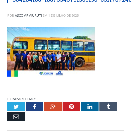
POR
ASCOMPMJURUTI
EM
1 DE JULHO DE 2025
COMPARTILHAR:
Twitter
Facebook
Google+
Pinterest
LinkedIn
Tumblr
Email