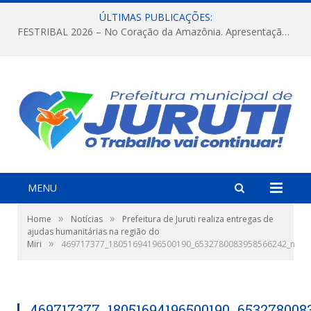
ÚLTIMAS PUBLICAÇÕES:
FESTRIBAL 2026 – No Coração da Amazônia. Apresentação da Munduruku.
MENU
»
»
Home
Notícias
Prefeitura de Juruti realiza entregas de
ajudas humanitárias na região do
»
Miri
469717377_18051694196500190_6532780083958566242_n
469717377_18051694196500190_653278008