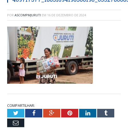
POR
ASCOMPMJURUTI
EM
16 DE DEZEMBRO DE 2024
COMPARTILHAR:
Twitter
Facebook
Google+
Pinterest
LinkedIn
Tumblr
Email