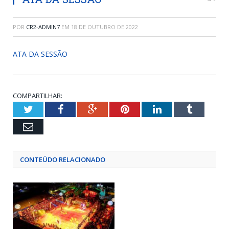
POR
CR2-ADMIN7
EM
18 DE OUTUBRO DE 2022
ATA DA SESSÃO
COMPARTILHAR:
Twitter
Facebook
Google+
Pinterest
LinkedIn
Tumblr
Email
CONTEÚDO RELACIONADO